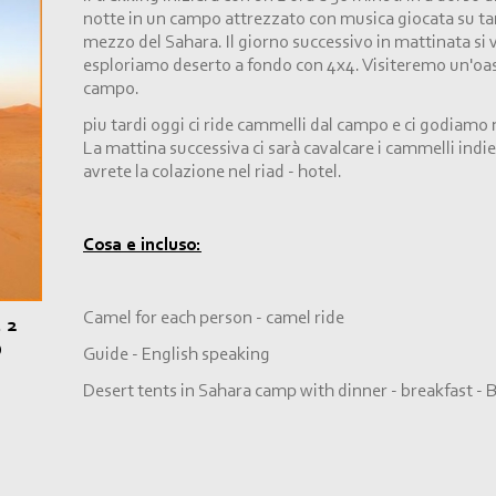
notte in un campo attrezzato con musica giocata su tam
mezzo del Sahara. Il giorno successivo in mattinata si
esploriamo deserto a fondo con 4x4. Visiteremo un'oasi t
campo.
piu tardi oggi ci ride cammelli dal campo e ci godiamo 
La mattina successiva ci sarà cavalcare i cammelli indi
avrete la colazione nel riad -
hotel.
Cosa e incluso:
Camel for each person -
camel ride
 2
O
Guide -
English speaking
Desert tents in Sahara camp with dinner -
breakfast -
B