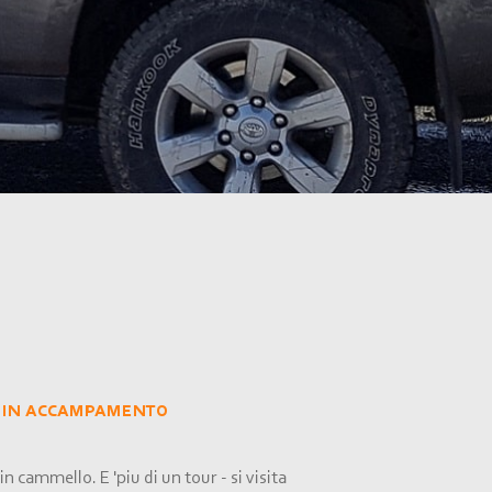
O DI MERZOUGA.
el deserto.
e in accampamento
in cammello. E 'piu di un tour -
si visita