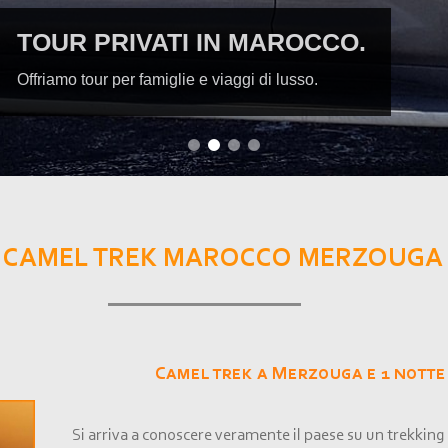
ESPLORA IL DESERT
Trekking guidati in cammello e tour n
CAMEL TREK MAROCCO MERZOUGA
Camel trek a Merzouga e 1 nott
Si arriva a conoscere veramente il paese su un trekking 