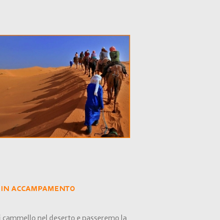
I in accampamento
 di cammello nel deserto e passeremo la