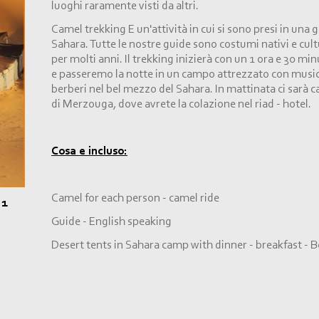
luoghi raramente visti da altri.
Camel trekking E un'attività in cui si sono presi in una 
Sahara. Tutte le nostre guide sono costumi nativi e cult
per molti anni. Il trekking inizierà con un 1 ora e 30 mi
e passeremo la notte in un campo attrezzato con music
berberi nel bel mezzo del Sahara. In mattinata ci sarà ca
di Merzouga, dove avrete la colazione nel riad -
hotel.
Cosa e incluso:
Camel for each person -
camel ride
 1
O
Guide -
English speaking
Desert tents in Sahara camp with dinner -
breakfast -
B