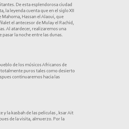
abitantes. De esta esplendorosa ciudad
, la leyenda cuenta que en el siglo XII
 de Mahoma, Hassan el Alaoui, que
afilalet el antecesor de Mulay el Rachid,
nas. Al atardecer, realizaremos una
e pasar la noche entre las dunas.
pueblo de los músicos Africanos de
s totalmente puros tales como desierto
despues continuaremos hacia las
 la kasbah de las peliculas , ksar Ait
ues de la visita, almuerzo. Por la