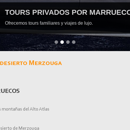
EXPL
Paseo en 
l desierto Merzouga
RUECOS
s montañas del Alto Atlas
esierto de Merzouga