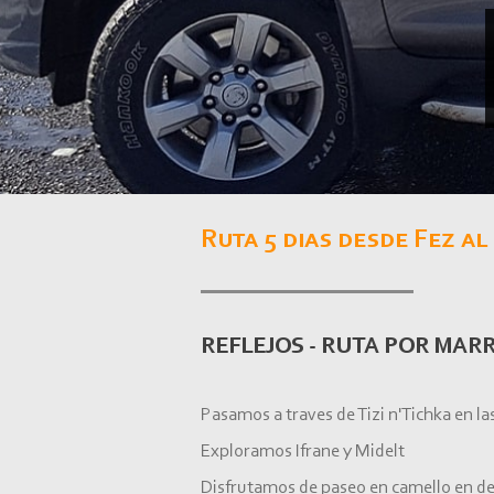
Ruta 5 dias desde Fez a
REFLEJOS -
RUTA POR MAR
Pasamos a traves de Tizi n'Tichka en la
Exploramos Ifrane y Midelt
Disfrutamos de paseo en camello en d