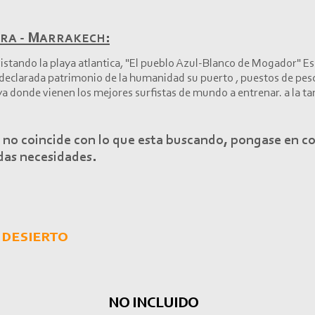
ra -
Marrakech:
stando la playa atlantica, "El pueblo Azul-
Blanco de Mogador" Ess
declarada patrimonio de la humanidad su puerto , puestos de pesc
aya donde vienen los mejores surfistas de mundo a entrenar. a la t
s no coincide con lo que esta buscando, pongase en c
das necesidades.
 desierto
NO INCLUIDO