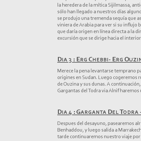
la heredera de la mítica Sijilmassa, an
sólo han llegado a nuestros días alguno
se produjo una tremenda sequía que aso
viniera de Arabia para ver si su influjo b
que daría origen en línea directa a la d
excursión que se dirige hacia el interi
Dia 3 : Erg Chebbi-
Erg Ouzi
Merece la pena levantarse temprano par
origines en Sudan. Luego cogeremos ru
de Ouzina y sus dunas. A continuación,
Gargantas del Todra via Alnif haremos 
Dia 4 : Garganta Del Todra 
Despues del desayuno, pasearemos alred
Benhaddou, y luego salida a Marrakech v
tarde continuaremos nuestro viaje por