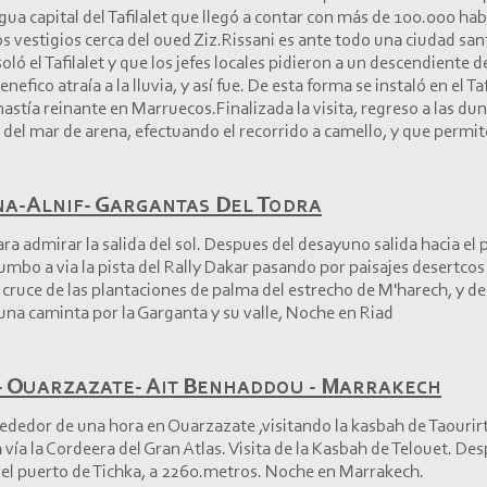
tigua capital del Tafilalet que llegó a contar con más de 100.000 h
s vestigios cerca del oued Ziz.Rissani es ante todo una ciudad santa
ló el Tafilalet y que los jefes locales pidieron a un descendiente
enefico atraía a la lluvia, y así fue. De esta forma se instaló en el T
inastía reinante en Marruecos.Finalizada la visita, regreso a las du
or del mar de arena, efectuando el recorrido a camello, y que permit
na-
Alnif-
Gargantas Del Todra
a admirar la salida del sol. Despues del desayuno salida hacia el 
mbo a via la pista del Rally Dakar pasando por paisajes desertco
 cruce de las plantaciones de palma del estrecho de M'harech, y 
una caminta por la Garganta y su valle, Noche en Riad
-
Ouarzazate-
Ait Benhaddou -
Marrakech
edor de una hora en Ouarzazate ,visitando la kasbah de Taourirte y
ía la Cordeera del Gran Atlas. Visita de la Kasbah de Telouet. Desp
 el puerto de Tichka, a 2260.metros. Noche en Marrakech.