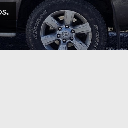
ORA EL DESIERTO DE MERZOUGA..
camello con guiados locales.