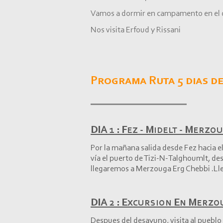
Vamos a dormir en campamento en el d
Nos visita Erfoud y Rissani
Programa Ruta 5 dias de
DIA 1 : Fez -
Midelt -
Merzou
Por la mañana salida desde Fez hacia e
vía el puerto de Tizi-
N-
Talghoumlt, desp
llegaremos a Merzouga Erg Chebbi .Lle
DIA 2 : Excursion En Merz
Despues del desayuno, visita al pueblo 